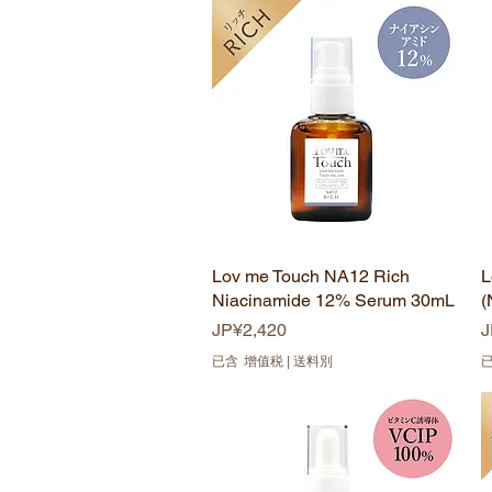
Lov me Touch NA12 Rich
快速瀏覽
L
Niacinamide 12% Serum 30mL
(
價格
JP¥2,420
J
已含 增值税
|
送料別