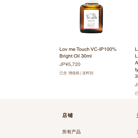
Lov me Touch VC-IP100%
快速瀏覽
L
Bright Oil 30ml
L
A
價格
JP¥5,720
t
已含 增值税
|
送料別
3
J
店铺
所有产品