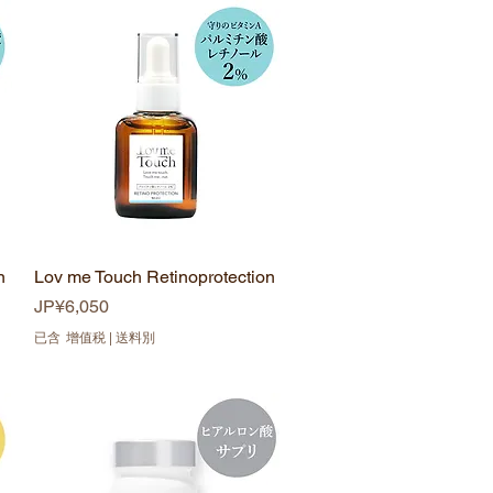
n
Lov me Touch Retinoprotection
快速瀏覽
價格
JP¥6,050
已含 增值税
|
送料別