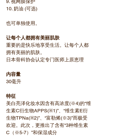
9. 视网膜保护
10. 奶油 (可选)
也可单独使用。
让每个人都拥有美丽肌肤
重要的是快乐地享受生活。让每个人都
拥有美丽的肌肤。
日本骨科协会认定专门医师上原恵理
内容量
30毫升
特征
美白亮泽化妆水因含有高浓度(※4)的“维
生素C衍生物APPS(※1)”、“维生素E衍
生物TPNa(※2)”、“富勒烯(※3)”而极受
欢迎。此次，更推出了含有“3种维生素
C（※5-7）”和保湿成分