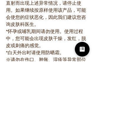
直射而出现上述异常情况，请停止使
用。如果继续按原样使用该产品，可能
会使您的症状恶化，因此我们建议您咨
询皮肤科医生。
*怀孕或哺乳期间请勿使用。使用过程
中，您可能会出现皮肤干燥，发红，脱
皮或刺痛的感觉。
*白天外出时请使用防晒霜。
※请勿在伤口、肿胀、湿疹等异常部位
使用。
※请注意不要弄入眼睛。如果产品进入
眼睛，请立即用清水冲洗，不要揉搓。
成分
水、丁二醇、角鲨烷、辛酸/癸酸甘油三
酯、二甲基异山梨醇酯、二季戊四醇六
羟基硬脂酸酯/六硬脂酸/六松香酸酯、聚
山梨醇酯 60、羟基频哪酮视黄酸、迷迭
香叶提取物、杏仁油、红没药醇、水解