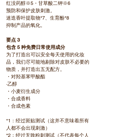
红没药醇※5・甘草酸二钾※6
预防和保护皮肤刺激。
迷迭香叶提取物*7、生育酚*8
抑制产品的氧化。
要点 3
包含 5 种免费日常使用成分
为了打造出可以安全每天使用的化妆
品，我们尽可能地剔除对皮肤不必要的
物质，并打造出五无配方。
・对羟基苯甲酸酯
·乙醇
・小麦衍生成分
・合成香料
・合成色素
*1：经过斑贴测试（这并不意味着所有
人都不会出现刺激）
*2：经过无致粉刺测试（不代表每个人