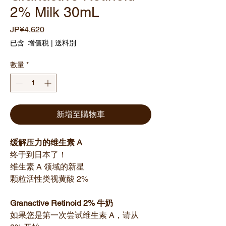
2% Milk 30mL
價
JP¥4,620
格
已含 增值税
|
送料別
數量
*
新增至購物車
缓解压力的维生素 A
终于到日本了！
维生素 A 领域的新星
颗粒活性类视黄酸 2%
Granactive Retinoid 2% 牛奶
如果您是第一次尝试维生素 A，请从