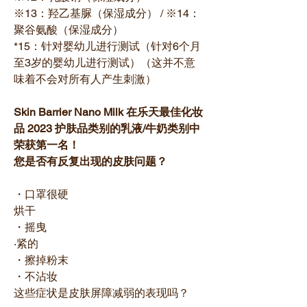
※13：羟乙基脲（保湿成分） / ※14：
聚谷氨酸（保湿成分）
*15：针对婴幼儿进行测试（针对6个月
至3岁的婴幼儿进行测试）（这并不意
味着不会对所有人产生刺激）
Skin Barrier Nano Milk 在乐天最佳化妆
品 2023 护肤品类别的乳液/牛奶类别中
荣获第一名！
您是否有反复出现的皮肤问题？
・口罩很硬
烘干
・摇曳
·紧的
・擦掉粉末
・不沾妆
这些症状是皮肤屏障减弱的表现吗？