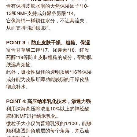
含有保持皮肤水润的天然保湿因子*10-
13和NMF支持成分聚谷氨酸*14。
它像海绵一样锁住水分，不让其流失，
从而支持“滋润肌肤”。
POINT 3 ：防止皮肤干燥、粗糙、保湿
富含甘草酸二钾*17、尿囊素*18、红没
药醇*19等防止皮肤粗糙的成分，帮助肌
肤远离烦恼。
此外，吸收性极佳的透明质酸*16等保湿
成分能为皮肤屏障功能较弱的干燥皮肤
彻底补水。
POINT 4: 高压纳米乳化技术，渗透力强
利用深海高压将浓度10%以上的神经酰
胺和NMF进行纳米乳化。
微粒子大小仅为普通乳液的1/100，能够
顺利渗透到角质层的每个角落，并迅速