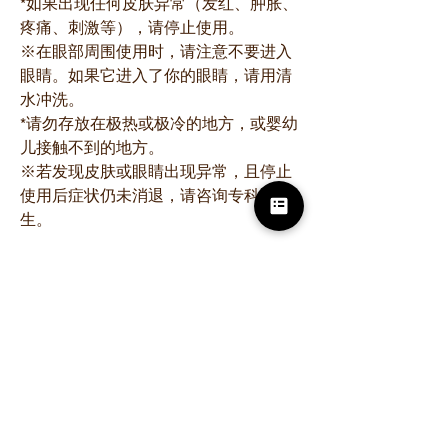
*如果出现任何皮肤异常（发红、肿胀、
疼痛、刺激等），请停止使用。
※在眼部周围使用时，请注意不要进入
眼睛。如果它进入了你的眼睛，请用清
水冲洗。
*请勿存放在极热或极冷的地方，或婴幼
儿接触不到的地方。
※若发现皮肤或眼睛出现异常，且停止
使用后症状仍未消退，请咨询专科医
生。
成分
水、二月桂酰谷氨酸（植物甾醇/辛基十
二烷基）、双甘油、BG、DPG、戊二
醇、丙二醇、氢化卵磷脂、己基癸醇、
神经酰胺NG、神经酰胺AP、神经酰胺
NP、植物鞘氨醇、十六烷基羟脯氨酰棕
榈酰胺、硬脂酸、油菜籽甾醇、PCA-
Na、PCA、乳酸钠、聚谷氨酸、羟乙基