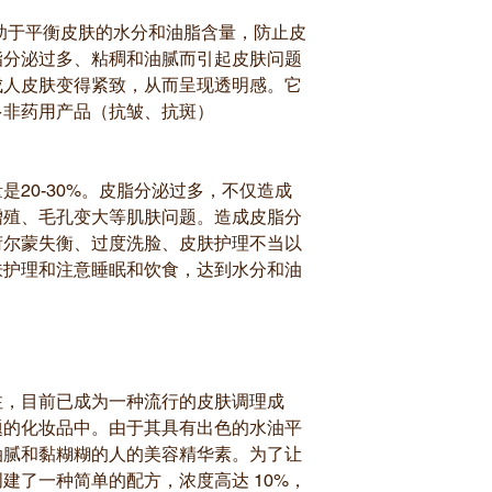
助于平衡皮肤的水分和油脂含量，防止皮
脂分泌过多、粘稠和油腻而引起皮肤问题
成人皮肤变得紧致，从而呈现透明感。它
多非药用产品（抗皱、抗斑）
？
是20-30%。皮脂分泌过多，不仅造成
增殖、毛孔变大等肌肤问题。造成皮脂分
荷尔蒙失衡、过度洗脸、皮肤护理不当以
肤护理和注意睡眠和饮食，达到水分和油
注，目前已成为一种流行的皮肤调理成
题的化妆品中。由于其具有出色的水油平
油腻和黏糊糊的人的美容精华素。为了让
建了一种简单的配方，浓度高达 10%，