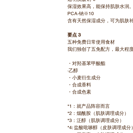
保湿效果高，能保持肌肤水润
PCA-钠※10
含有天然保湿成分，可为肌肤
要点 3
五种免费日常使用食材
我们独创了五免配方，最大程
・对羟基苯甲酸酯
·乙醇
・小麦衍生成分
・合成香料
・合成色素
*1：就产品阵容而言
*2：烟酰胺（肌肤调理成分）
*3：泛醇（肌肤调理成分）
*4: 盐酸吡哆醇（皮肤调理成分