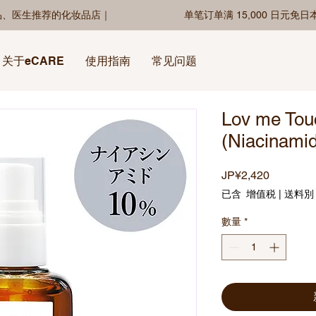
品、医生推荐的化妆品店｜
单笔订单满 15,000 日元免
关于eCARE
使用指南
常见问题
Lov me To
(Niacinami
價
JP¥2,420
格
已含 增值税
|
送料別
數量
*