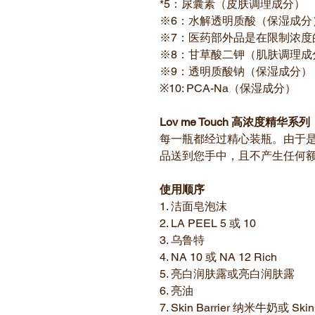
*5：尿囊素（皮肤调理成分）
※6：水解透明质酸（保湿成分
※7：医药部外品是在限制浓度
※8：甘草酸二钾（肌肤调理成
※9：透明质酸钠（保湿成分）
※10: PCA-Na（保湿成分）
Lov me Touch 高浓度精华系列
每一瓶都经过精心装瓶。由于
品送到您手中，且不产生任何
使用顺序
1. 洁面皂泡沫
2. LA PEEL 5 或 10
3. 乌鲁特
4. NA 10 或 NA 12 Rich
5. 亮白润肤露或亮白润肤露
6. 亮油
7. Skin Barrier 纳米牛奶或 S