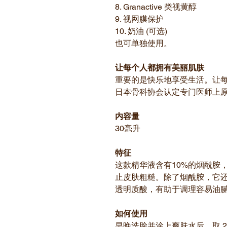
8. Granactive 类视黄醇
9. 视网膜保护
10. 奶油 (可选)
也可单独使用。
让每个人都拥有美丽肌肤
重要的是快乐地享受生活。让
日本骨科协会认定专门医师上
内容量
30毫升
特征
这款精华液含有10%的烟酰胺
止皮肤粗糙。除了烟酰胺，它
透明质酸，有助于调理容易油
如何使用
早晚洗脸并涂上爽肤水后，取 2