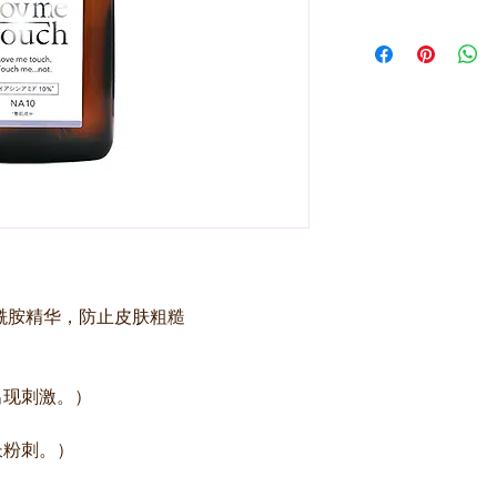
烟酰胺精华，防止皮肤粗糙
出现刺激。）
长粉刺。）