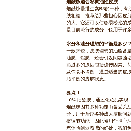
烟酰胺适合粘稠油性皮肤
烟酰胺是维生素B3的一种，有
肤粗糙。推荐给那些担心因皮
的人。它还可以使容易松弛的
是目前流行的成分，也用于许
水分和油分理想的平衡是多少
一般来说，皮肤理想的油脂含量
油腻、黏腻，还会引发问题菌
泌过多的原因包括遗传因素、
及饮食不均衡。通过适当的皮
脂平衡的皮肤状态。
要点 1
10% 烟酰胺，通过化妆品实现
烟酰胺因其多种功能而备受关
分，用于治疗各种成人皮肤问
衡调节功能，因此被用作担心
您体验到烟酰胺的好处，我们创