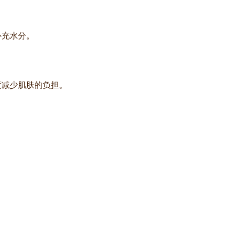
。
补充水分。
度减少肌肤的负担。
）