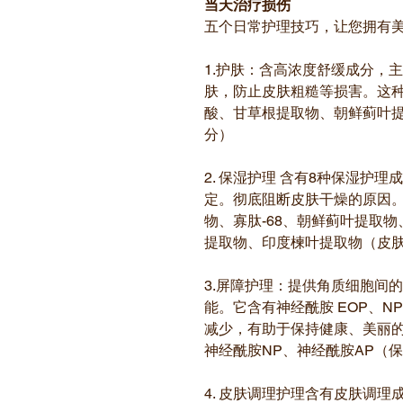
当天治疗损伤
五个日常护理技巧，让您拥有
1.护肤：含高浓度舒缓成分，
肤，防止皮肤粗糙等损害。这
酸、甘草根提取物、朝鲜蓟叶
分）
2. 保湿护理 含有8种保湿护
定。彻底阻断皮肤干燥的原因
物、寡肽-68、朝鲜蓟叶提取
提取物、印度楝叶提取物（皮
3.屏障护理：提供角质细胞间
能。它含有神经酰胺 EOP、N
减少，有助于保持健康、美丽的
神经酰胺NP、神经酰胺AP（
4. 皮肤调理护理含有皮肤调