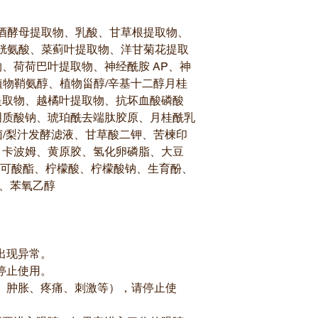
酒酵母提取物、乳酸、甘草根提取物、
半胱氨酸、菜蓟叶提取物、洋甘菊花提取
、荷荷巴叶提取物、神经酰胺 AP、神
、植物鞘氨醇、植物甾醇/辛基十二醇月桂
提取物、越橘叶提取物、抗坏血酸磷酸
明质酸钠、琥珀酰去端肽胶原、月桂酰乳
菌/梨汁发酵滤液、甘草酸二钾、苦楝印
、卡波姆、黄原胶、氢化卵磷脂、大豆
醇可可酸酯、柠檬酸、柠檬酸钠、生育酚、
醇、苯氧乙醇
出现异常。
停止使用。
、肿胀、疼痛、刺激等），请停止使