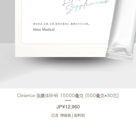
Clinience 脂质体BHB 15000毫克 (500毫克×30包)
快速瀏覽
價格
JP¥12,960
已含 增值税
|
送料別