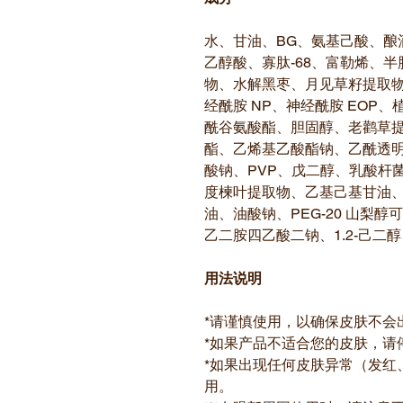
水、甘油、BG、氨基己酸、酿
乙醇酸、寡肽-68、富勒烯、
物、水解黑枣、月见草籽提取物
经酰胺 NP、神经酰胺 EOP
酰谷氨酸酯、胆固醇、老鹳草
酯、乙烯基乙酸酯钠、乙酰透
酸钠、PVP、戊二醇、乳酸杆
度楝叶提取物、乙基己基甘油
油、油酸钠、PEG-20 山梨
乙二胺四乙酸二钠、1.2-己二
用法说明
*请谨慎使用，以确保皮肤不会
*如果产品不适合您的皮肤，请
*如果出现任何皮肤异常（发红
用。