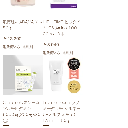
肌真珠-HADAMAJYU-
HIFU TIME ヒフタイ
50g
ム GS Amino 100
20mlx10本
価格
￥13,200
価格
￥5,940
消費税込み
|
送料別
消費税込み
|
送料別
Clinienceリポソーム
Lov me Touch ラブ
マルチビタミン
ミータッチ シルキー
6000㎎(200㎎×30
UVミルク SPF50
包)
PA++++ 50g