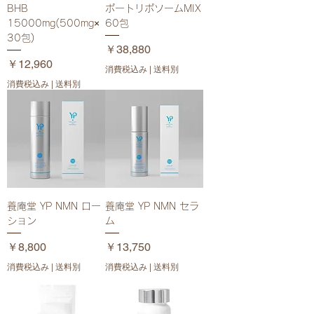
BHB
ポートリポソームMIX
15000mg(500mg×
60包
30包)
価格
￥38,880
価格
￥12,960
消費税込み
|
送料別
消費税込み
|
送料別
養庵堂 YP NMN ロー
養庵堂 YP NMN セラ
ション
ム
価格
価格
￥8,800
￥13,750
消費税込み
|
送料別
消費税込み
|
送料別