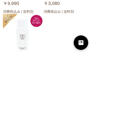
価格
価格
￥9,990
￥3,080
消費税込み
|
送料別
消費税込み
|
送料別
Lov me Touch（ラブ
ミータッチ） スキン
バリアナノミルク リ
ッチ 高濃度セラミド
15% 50mL
価格
￥3,080
消費税込み
|
送料別
もっと見る