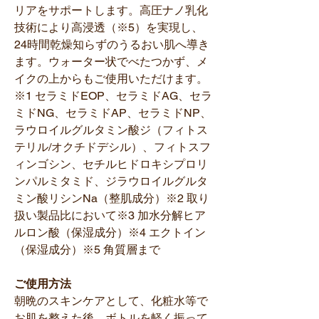
リアをサポートします。高圧ナノ乳化
技術により高浸透（※5）を実現し、
24時間乾燥知らずのうるおい肌へ導き
ます。ウォーター状でべたつかず、メ
イクの上からもご使用いただけます。
※1 セラミドEOP、セラミドAG、セラ
ミドNG、セラミドAP、セラミドNP、
ラウロイルグルタミン酸ジ（フィトス
テリル/オクチドデシル）、フィトスフ
ィンゴシン、セチルヒドロキシプロリ
ンパルミタミド、ジラウロイルグルタ
ミン酸リシンNa（整肌成分）※2 取り
扱い製品比において※3 加水分解ヒア
ルロン酸（保湿成分）※4 エクトイン
（保湿成分）※5 角質層まで
ご使用方法
朝晩のスキンケアとして、化粧水等で
お肌を整えた後、ボトルを軽く振って