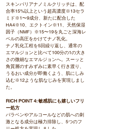
スキンバリアナノミルクリッチは、配
合率15%以上という超高濃度※13セラ
ミド※1〜9成分、新たに配合した
HA4※10、エクトイン※11、天然保湿
因子（NMF）※15〜19を丸ごと深海レ
ベルの高圧をかけてナノ乳化。
ナノ乳化工程を5回繰り返し、通常の
エマルジョンと比べて100分の1の大き
さの微細なエマルジョンへ。スーッと
角質層のすみずみに素早く行き渡り、
うるおい成分が即働くよう、肌にしみ
込む※12ような肌なじみを実現しまし
た。
RICH POINT 4: 敏感肌にも嬉しいフリ
ー処方
パラベンやアルコールなどの肌への刺
激となる成分は極力排除し、5つのフ
リー処方を実現しました。