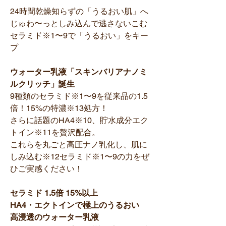
24時間乾燥知らずの「うるおい肌」へ
じゅわ〜っとしみ込んで逃さないこむ
セラミド※1〜9で「うるおい」をキー
プ
ウォーター乳液「スキンバリアナノミ
ルクリッチ」誕生
9種類のセラミド※1〜9を従来品の1.5
倍！15%の特濃※13処方！
さらに話題のHA4※10、貯水成分エク
トイン※11を贅沢配合。
これらを丸ごと高圧ナノ乳化し、肌に
しみ込む※12セラミド※1〜9の力をぜ
ひご実感ください！
セラミド 1.5倍 15%以上
HA4・エクトインで極上のうるおい
高浸透のウォーター乳液