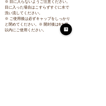
※ 目に入らないようご注意ください。
目に入った場合はこすらずすぐに水で
洗い流してください。
※ ご使用後は必ずキャップをしっかり
と閉めてください。※ 開封後は6カ月
以内にご使用ください。
成分
水、ラウロイルグルタミン酸ジ（フィ
トステリル／オクチルドデシル）、ジ
グリセリン、ＢＧ、ＤＰＧ、ペンチレ
ングリコール、プロパンジオール、水
添レシチン、ヘキシルデカノール、セ
ラミドＮＧ、セラミドＡＰ、セラミド
ＮＰ、セラミドＡＧ、セラミドＥＯ
Ｐ、フィトスフィンゴシン、フィトス
テロールズ、セチルヒドロキシプロリ
ンパルミタミド、エクトイン、ステア
リン酸、アブラナステロールズ、ＰＣ