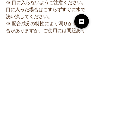
※ 目に入らないようご注意ください。
目に入った場合はこすらずすぐに水で
洗い流してください。
※ 配合成分の特性により濁りが出る場
合がありますが、ご使用には問題あり
ません。
※ ご使用後は必ずキャップをしっかり
と閉めてください。
成分
水、ＢＧ、ＰＥＧ／ＰＰＧ／ポリブチ
レングリコール－８／５／３グリセリ
ン、１，２－ヘキサンジオール、グリ
セレス－２６、パルミチン酸アスコル
ビルリン酸３Ｎａ、トコフェリルリン
酸Ｎａ、フラーレン、アスコルビン
酸、３－Ｏ－エチルアスコルビン酸、
アスコルビルリン酸Ｎａ、エクトイ
ン、ヒアルロン酸Ｎａ、グリチルリチ