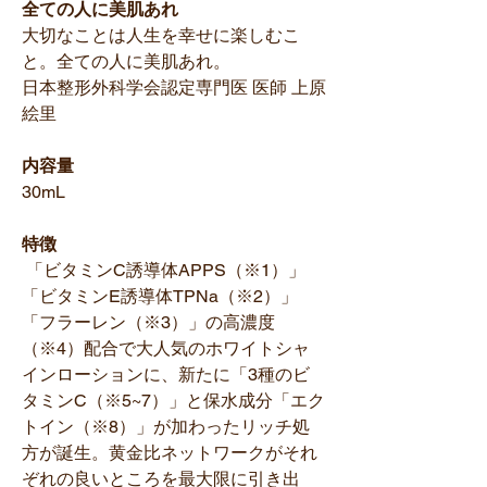
全ての人に美肌あれ
大切なことは人生を幸せに楽しむこ
と。全ての人に美肌あれ。
日本整形外科学会認定専門医 医師 上原
絵里
内容量
30mL
特徴
「ビタミンC誘導体APPS（※1）」
「ビタミンE誘導体TPNa（※2）」
「フラーレン（※3）」の高濃度
（※4）配合で大人気のホワイトシャ
インローションに、新たに「3種のビ
タミンC（※5~7）」と保水成分「エク
トイン（※8）」が加わったリッチ処
方が誕生。黄金比ネットワークがそれ
ぞれの良いところを最大限に引き出