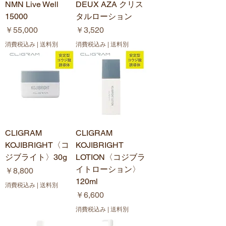
NMN Live Well
DEUX AZA クリス
15000
タルローション
価格
価格
￥55,000
￥3,520
消費税込み
|
送料別
消費税込み
|
送料別
CLIGRAM
CLIGRAM
KOJIBRIGHT〈コ
KOJIBRIGHT
ジブライト〉30g
LOTION〈コジブラ
イトローション〉
価格
￥8,800
120ml
消費税込み
|
送料別
価格
￥6,600
消費税込み
|
送料別