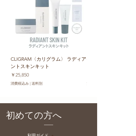
CLIGRAM〈カリグラム〉 ラディア
CLIGRAM〈カリグラ
ントスキンキット
ーキットブライトケア
価格
価格
￥25,850
￥13,860
消費税込み
|
送料別
消費税込み
初めての方へ
利用ガイド