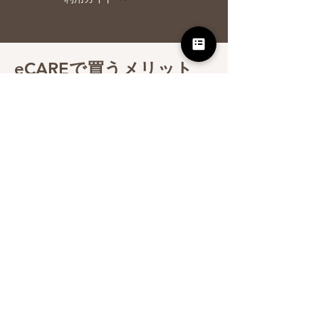
eCAREで買うメリット
☑️ クリニック専売商品（ドクターズコス
メ・サプリメント）
☑️ 通院することなくオンライン購入​
☑️ ECモールでは購入できないメーカー正規
品
☑️ 15,000円以上送料無料
​☑️ まとめ買い3点以上で10％OFF
Japanese Clinic-Exclusive
Beauty Care, Delivered to You.