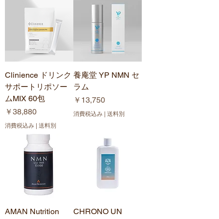
Clinience ドリンク
養庵堂 YP NMN セ
サポートリポソー
ラム
ムMIX 60包
価格
￥13,750
価格
￥38,880
消費税込み
|
送料別
消費税込み
|
送料別
AMAN Nutrition
CHRONO UN