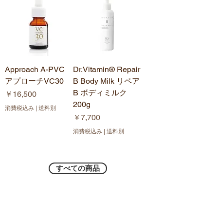
Approach A-PVC
Dr.Vitamin®︎ Repair
アプローチVC30
B Body Milk リペア
B ボディミルク
価格
￥16,500
200g
消費税込み
|
送料別
価格
￥7,700
消費税込み
|
送料別
すべての商品