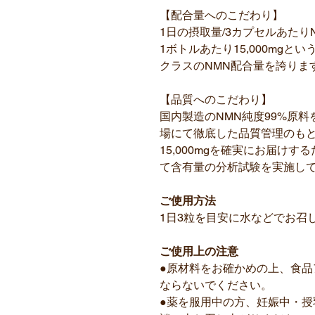
【配合量へのこだわり】
1日の摂取量/3カプセルあたりN
1ボトルあたり15,000mg
クラスのNMN配合量を誇りま
【品質へのこだわり】
国内製造のNMN純度99%原
場にて徹底した品質管理のもと
15,000mgを確実にお届け
て含有量の分析試験を実施し
ご使用方法
1日3粒を目安に水などでお召
ご使用上の注意
●原材料をお確かめの上、食
ならないでください。
●薬を服用中の方、妊娠中・