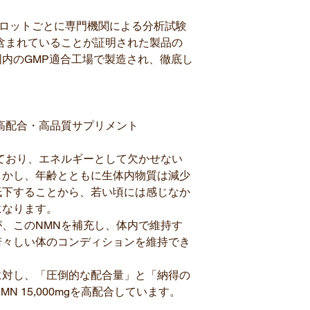
0は、製造ロットごとに専門機関による分析試験
が含まれていることが証明された製品の
内のGMP適合工場で製造され、徹底し
。
高配合・高品質サプリメント
ており、エネルギーとして欠かせない
しかし、年齢とともに生体内物質は減少
低下することから、若い頃には感じなか
になります。
、このNMNを補充し、体内で維持す
若々しい体のコンディションを維持でき
0はNMNに対し、「圧倒的な配合量」と「納得の
N 15,000mgを高配合しています。