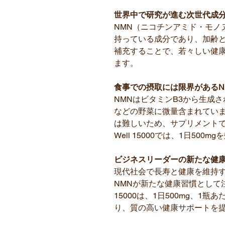
世界中で研究が進む次世代成分 
NMN（ニコチンアミド・モノ
持っている成分であり、加齢と
補充することで、若々しい健
ます。
食事での摂取には限界があるN
NMNはビタミンB3から生成
などの野菜に微量含まれてい
は難しいため、サプリメントでの
Well 15000では、1日50
ビジネスリーダーの新たな健康
現代社会で長寿と健康を維持
NMNが新たな健康習慣として注目さ
15000は、1日500mg、1瓶あ
り、質の高い健康サポートを