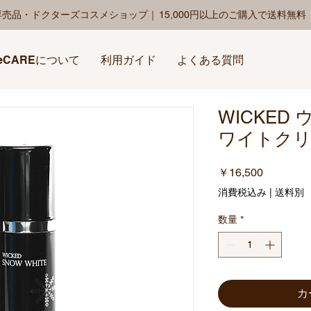
専売品・ドクターズコスメショップ｜
15,000円以上のご購入で送料無
eCAREについて
利用ガイド
よくある質問
WICKED
ワイトク
価
￥16,500
格
消費税込み
|
送料別
数量
*
カ