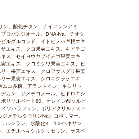
リン、酸化チタン、ナイアシンアミ
プロパンジオール、DNA-Na、チオク
ルビルグルコシド、イトヒメハギ根エキ
クサエキス、クコ果実エキス、キイチゴ
エキス、セイヨウヤブイチゴ果実エキ
果実エキス、クロミグワ果実エキス、ビ
ベリー果実エキス、クロフサスグリ果実
ベリー果実エキス、シロキクラゲエキ
解ムコ多糖、アラントイン、キシリト
サデカン、ジメチコノール、ヒドロキシ
ポリソルベート80、オレイン酸ソルビ
14）イソパラフィン、ポリアクリルアミド
ルジメチルタウリンNa）コポリマー、
リルシラン、水酸化K、1.2-ヘキサン
ル、エチルヘキシルグリセリン、ラズベ