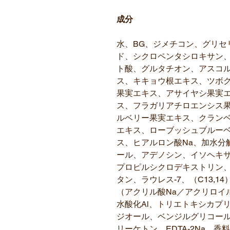
成分
水、BG、ジメチコン、グリセ
ド、シクロペンタシロキサン、
ト酸、グルタチオン、アスコ
ス、キキョウ根エキス、ツボ
果実エキス、アサイヤシ果実
ス、フラガリアチロエンシス
ルベリー果実エキス、クラン
エキス、ローブッシュブルー
ス、ヒアルロン酸Na、加水分
ール、アデノシン、イソヘキ
プロピルシクロデキストリン、
タン、ラウレス-7、（C13,
（アクリル酸Na／アクリロイ
水酸化Al、トリエトキシカプリ
ジオール、ベンジルグリコー
リーケトン、EDTA-2Na、香料