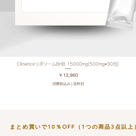
ClinienceリポソームBHB 15000mg(500mg×30包)
クイックビュー
価格
￥12,960
消費税込み
|
送料別
まとめ買いで10％OFF（​1つの商品3点以上