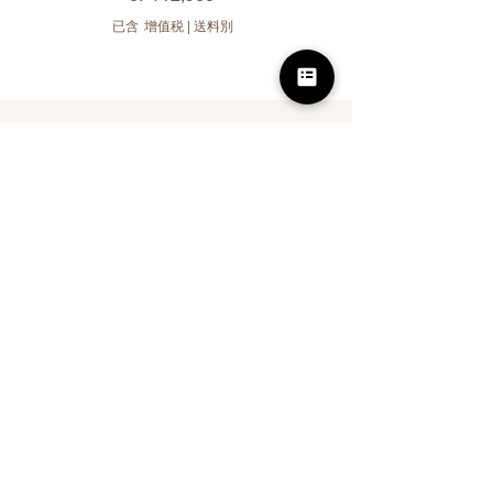
已含 增值税
|
送料別
批量购买（3件或以上相
同商品）可享受10%的折
扣
店铺
所有产品
使用指南
关于我们
关于eCARE