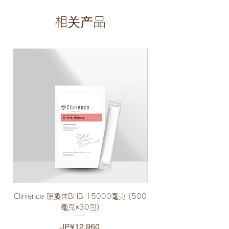
相关产品
Clinience 脂质体BHB 15000毫克 (500
Clinience 饮酒应酬支
毫克×30包)
價格
JP¥12,960