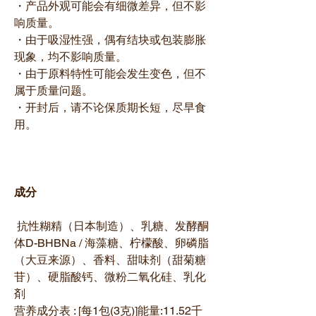
・产品外观可能会有细微差异，但不影
响质量。
・由于吸湿性强，偶有结块或包装膨胀
现象，均不影响质量。
・由于原料特性可能会发生变色，但不
属于质量问题。
・开封后，请不论保质期长短，尽早食
用。
成分
抗性糊精（日本制造）、乳糖、发酵酮
体D-BHBNa / 海藻糖、柠檬酸、卵磷脂
（大豆来源）、香料、甜味剂（甜菊糖
苷）、硬脂酸钙、微粉二氧化硅、乳化
剤
营养成分表 : [每1包(3克)]能量:11.52千