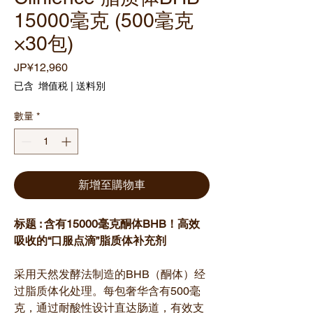
15000毫克 (500毫克
×30包)
價
JP¥12,960
格
已含 增值税
|
送料別
數量
*
新增至購物車
标题 : 含有15000毫克酮体BHB！高效
吸收的“口服点滴”脂质体补充剂
采用天然发酵法制造的BHB（酮体）经
过脂质体化处理。每包奢华含有500毫
克，通过耐酸性设计直达肠道，有效支