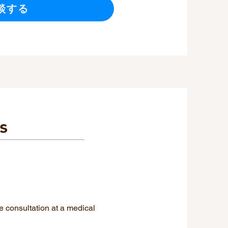
談する
s
ne consultation at a medical