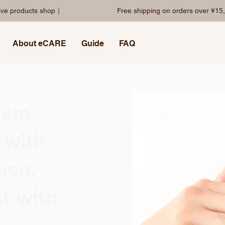
sive products shop｜
Free shipping on orders over ¥15,
About eCARE
Guide
FAQ
blem
 with
ion,
t with