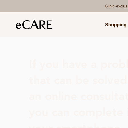
Clinic-exclu
Shopping
If you have a pro
that can be solved
an online consultat
you can complete i