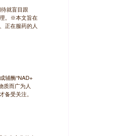
期待就盲目跟
理。※本文旨在
、正在服药的人
合成辅酶“NAD+
要物质而广为人
N才备受关注。