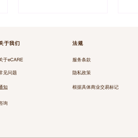
关于我们
法规
关于eCARE
服务条款
常见问题
隐私政策
夏季来临前做好准备：预防紫
为什
外线伤害的早晚护肤流程
关重
通知
根据具体商业交易标记
​咨询