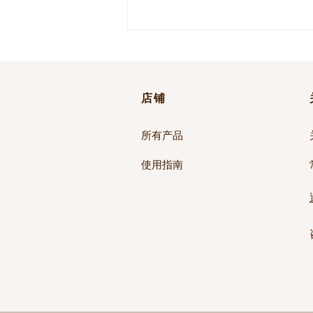
店铺
所有产品
使用指南
针对夏季毛孔与皮脂问题的肌
肤：利用烟酰胺实现“光滑”护
理